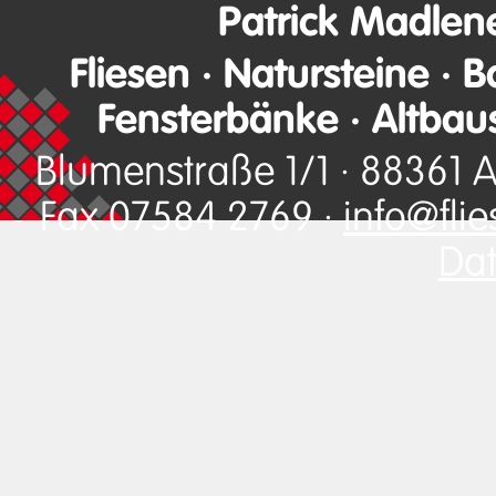
Patrick Madlen
Fliesen · Natursteine · 
Fensterbänke · Altbau
Blumenstraße 1/1 · 88361 A
Fax 07584 2769 ·
info@fli
Dat